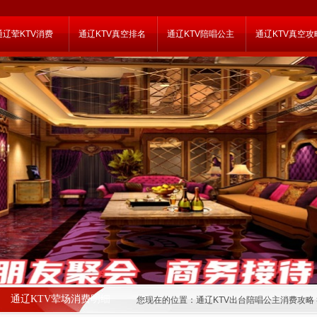
通辽荤KTV消费
通辽KTV真空排名
通辽KTV陪唱公主
通辽KTV真空攻
通辽KTV荤场消费明细
您现在的位置：
通辽KTV出台陪唱公主消费攻略