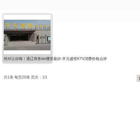
绝对让你嗨！通辽商务ktv哪里最好-开元盛世KTV消费价格点评
共1条 每页20条 页次：1/1