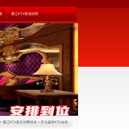
略
通辽KTV夜场招聘
>
通辽KTV真空消费排名
>
开元盛世KTV会所