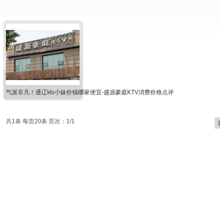
气派非凡！通辽ktv小妹价钱哪家便宜-盛源豪庭KTV消费价格点评
共1条 每页20条 页次：1/1