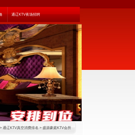
略
通辽KTV夜场招聘
>
通辽KTV真空消费排名
>
盛源豪庭KTV会所