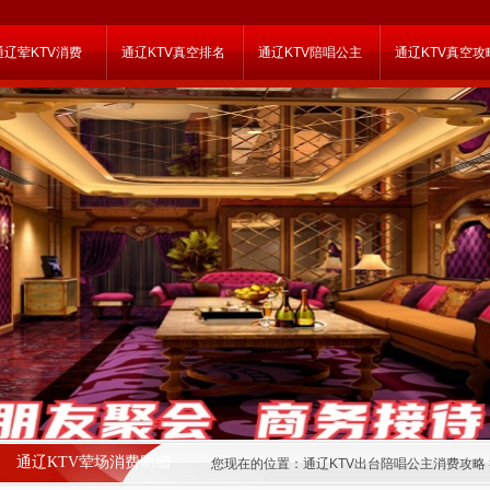
通辽荤KTV消费
通辽KTV真空排名
通辽KTV陪唱公主
通辽KTV真空攻
通辽KTV荤场消费明细
您现在的位置：
通辽KTV出台陪唱公主消费攻略